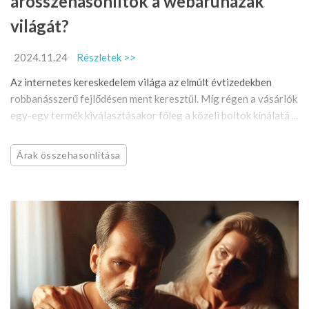
árösszehasonlítók a webáruházak
világát?
2024.11.24
Részletek >>
Az internetes kereskedelem világa az elmúlt évtizedekben
robbanásszerű fejlődésen ment keresztül. Míg régen a vásárlók
egy-egy termék kiválasztásakor főleg a közeli boltok kínálatá ...
Árak összehasonlítása