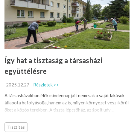
Így hat a tisztaság a társasházi
együttélésre
2025.12.27
Részletek >>
A társasházakban élők mindennapjait nemcsak a saját lakásuk
állapota befolyásolja, hanem az is, milyen környezet veszi körül
őket a közös terekben. A tiszta lépcsőház, az ápolt udv ...
Tisztítás