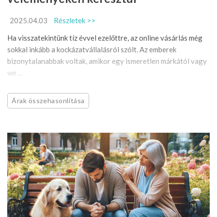
2025.04.03
Részletek >>
Ha visszatekintünk tíz évvel ezelőttre, az online vásárlás még
sokkal inkább a kockázatvállalásról szólt. Az emberek
bizonytalanabbak voltak, amikor egy ismeretlen márkától vagy
we ...
Árak összehasonlítása