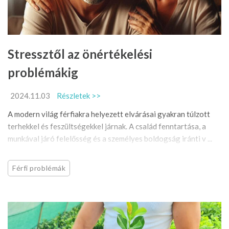
Stressztől az önértékelési
problémákig
2024.11.03
Részletek >>
A modern világ férfiakra helyezett elvárásai gyakran túlzott
terhekkel és feszültségekkel járnak. A család fenntartása, a
munkával járó felelősség és a személyes boldogság iránti v ...
Férfi problémák