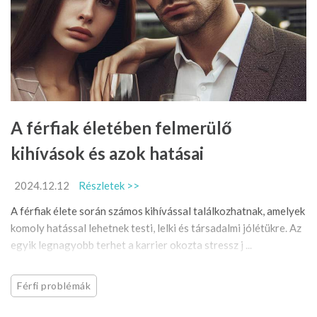
A férfiak életében felmerülő
kihívások és azok hatásai
2024.12.12
Részletek >>
A férfiak élete során számos kihívással találkozhatnak, amelyek
komoly hatással lehetnek testi, lelki és társadalmi jólétükre. Az
egyik legnagyobb terhet a karrier okozta stressz j ...
Férfi problémák