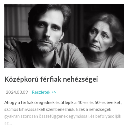
Középkorú férfiak nehézségei
2024.03.09
Részletek >>
Ahogy a férfiak öregednek és átlépik a 40-es és 50-es éveiket,
számos kihívással kell szembenézniük. Ezek a nehézségek
gyakran szorosan összefüggenek egymással, és befolyásolják
az ...