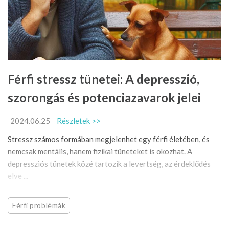
Férfi stressz tünetei: A depresszió,
szorongás és potenciazavarok jelei
2024.06.25
Részletek >>
Stressz számos formában megjelenhet egy férfi életében, és
nemcsak mentális, hanem fizikai tüneteket is okozhat. A
depressziós tünetek közé tartozik a levertség, az érdeklődés
elve ...
Férfi problémák