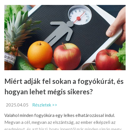
Miért adják fel sokan a fogyókúrát, és
hogyan lehet mégis sikeres?
2025.04.05
Részletek >>
Valahol minden fogyókúra egy lelkes elhatározással indul.
Megvan a cél, megvan az elszántság, az ember elképzeli az
eredményt, és azt hiszi, hogy innentől már minden simán megy.