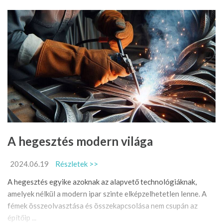
A hegesztés modern világa
2024.06.19
Részletek >>
A hegesztés egyike azoknak az alapvető technológiáknak,
amelyek nélkül a modern ipar szinte elképzelhetetlen lenne. A
fémek összeolvasztása és összekapcsolása nem csupán az
építőip ...