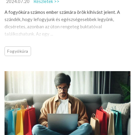
2024.07.20
Részletek >>
A fogyókúra számos ember számára örök kihívást jelent. A
szándék, hogy lefogyjunk és egészségesebbek legyünk,
dicséretes, azonban az úton rengeteg buktatóval
találkozhatunk. Az egy ...
Fogyókúra