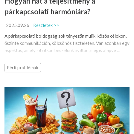
Hogyan hat a teljesítmény a
párkapcsolati harmóniára?
2025.09.26
Részletek >>
A párkapcsolati boldogság sok tényezőn múlik: közös célokon,
őszinte kommunikáción, kölcsönös tiszteleten. Van azonban egy
aspektus, amelyről ritkán beszélünk nyíltan, mégis alapve ...
Férfi problémák