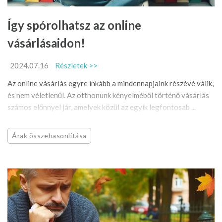
Így spórolhatsz az online
vásárlásaidon!
2024.07.16
Részletek >>
Az online vásárlás egyre inkább a mindennapjaink részévé válik,
és nem véletlenül. Az otthonunk kényelméből történő vásárlás
számos előnnyel jár, amelyek közül az egyik legfontosab ...
Árak összehasonlítása