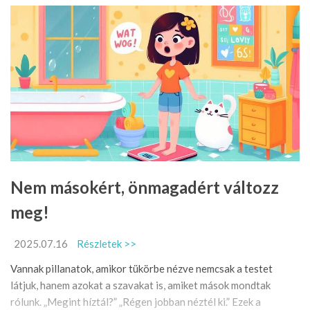
Nem másokért, önmagadért változz
meg!
2025.07.16
Részletek >>
Vannak pillanatok, amikor tükörbe nézve nemcsak a testet
látjuk, hanem azokat a szavakat is, amiket mások mondtak
rólunk. „Megint híztál?” „Régen jobban néztél ki.” Ezek a