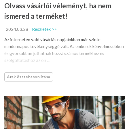
Olvass vásárlói véleményt, ha nem
ismered a terméket!
2024.03.28
Részletek >>
Az interneten való vásárlás napjainkban már szinte
mindennapos tevékenységgé vált. Az emberek kényelmesebben
és gyorsabban juthatnak hozzá számos termékhez és
szolgáltatáshoz az on ...
Árak összehasonlítása