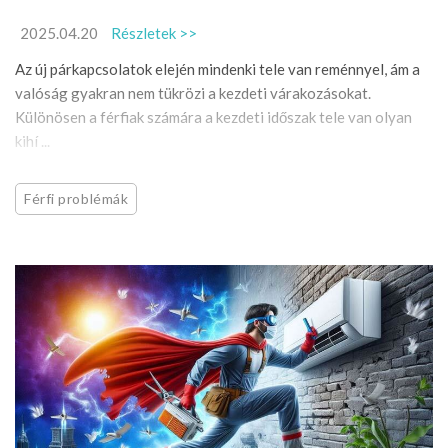
2025.04.20
Részletek >>
Az új párkapcsolatok elején mindenki tele van reménnyel, ám a
valóság gyakran nem tükrözi a kezdeti várakozásokat.
Különösen a férfiak számára a kezdeti időszak tele van olyan
kihí ...
Férfi problémák