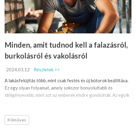
Minden, amit tudnod kell a falazásról,
burkolásról és vakolásról
2024.03.12
Részletek >>
A lakásfelújítás több, mint csak festés és új bútorok beállítása.
Ez egy olyan folyamat, amely sokszor bonyolultabb és
időigényesebb, mint azt az emberek elsőre gondolnák. Az egyik
...
Kőműves