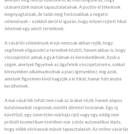
utánanézünk mások tapasztalatainak. A pozitív értékelések
megnyugtatóak, de talán még fontosabbak a negatív
vélemények – ezekből derül ki igazán, hogy milyen rejtett hibái
lehetnek egy adott terméknek.
A vásárlói vélemények ereje nemcsak abban rejlik, hogy
segítenek eligazodni a termékek között, hanem abban is, hogy
visszajelzést adnak a gyártóknak és kereskedőknek. Azok a
cégek, amelyek figyelnek az ügyfeleik visszajelzéseire, sokkal
könnyebben alkalmazkodnak a piaci igényekhez, míg azok,
amelyek figyelmen kívül hagyják a kritikát, hamar hátrányba
kerülhetnek.
A mai vásárlók tehát nem csak az árakat nézik, hanem alapos
kutatómunkát végeznek, mielőtt döntést hoznának. Egy új
kávéfőző, egy ismeretlen márkájú cipő vagy egy eddig nem
próbált kozmetikum esetében már szinte automatikus lépés,
hogy előbb elolvassuk mások tapasztalatait. Az online vásárlás