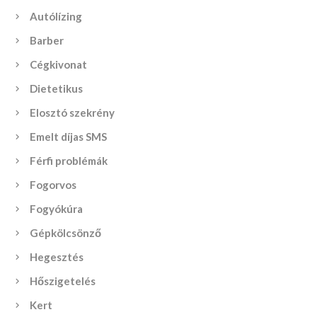
Autólízing
Barber
Cégkivonat
Dietetikus
Elosztó szekrény
Emelt díjas SMS
Férfi problémák
Fogorvos
Fogyókúra
Gépkölcsönző
Hegesztés
Hőszigetelés
Kert