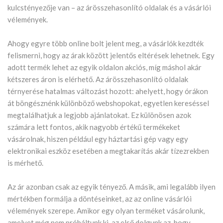
kulcstényezője van – az árösszehasonlító oldalak és a vásárlói
vélemények.
Ahogy egyre több online bolt jelent meg, a vásárlók kezdték
felismerni, hogy az árak között jelentős eltérések lehetnek. Egy
adott termék lehet az egyik oldalon akciós, míg máshol akár
kétszeres áron is elérhető. Az árösszehasonlító oldalak
térnyerése hatalmas változást hozott: ahelyett, hogy órákon
át böngésznénk különböző webshopokat, egyetlen kereséssel
megtalálhatjuk a legjobb ajánlatokat. Ez különösen azok
számára lett fontos, akik nagyobb értékű termékeket
vásárolnak, hiszen például egy háztartási gép vagy egy
elektronikai eszköz esetében a megtakarítás akár tízezrekben
is mérhető.
Az ár azonban csak az egyik tényező. A másik, ami legalább ilyen
mértékben formálja a döntéseinket, az az online vásárlói
vélemények szerepe. Amikor egy olyan terméket vásárolunk,
amelyet még nem próbáltunk ki, az első dolgunk az, hogy