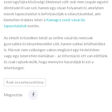
ezzel egyfajta közösségi élménnyé vált: már nem csupán egyéni
döntésekről van szó, hanem egy olyan folyamatról, amelyben
mások tapasztalatai is befolyásolják a választásainkat, ami
kiemelten érdekes lehet a
Kamagra zselé vásárlás
tapasztalatok
esetén.
Az elmúlt évtizedben tehát az online vásárlás nemcsak
gyorsabbá és kényelmesebbé vált, hanem sokkal átláthatóbbá
is. Ma már nem szükséges vakon megbízni egy hirdetésben
vagy egy ismeretlen márkában – az információ ott van előttünk,
és csak rajtunk múlik, hogy mennyire használjuk ki ezt a
lehetőséget.
Árak összehasonlítása
Megosztás