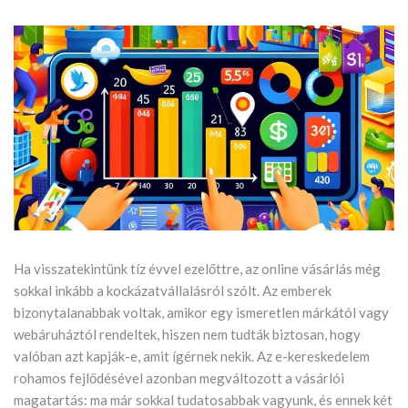
Ha visszatekintünk tíz évvel ezelőttre, az online vásárlás még
sokkal inkább a kockázatvállalásról szólt. Az emberek
bizonytalanabbak voltak, amikor egy ismeretlen márkától vagy
webáruháztól rendeltek, hiszen nem tudták biztosan, hogy
valóban azt kapják-e, amit ígérnek nekik. Az e-kereskedelem
rohamos fejlődésével azonban megváltozott a vásárlói
magatartás: ma már sokkal tudatosabbak vagyunk, és ennek két