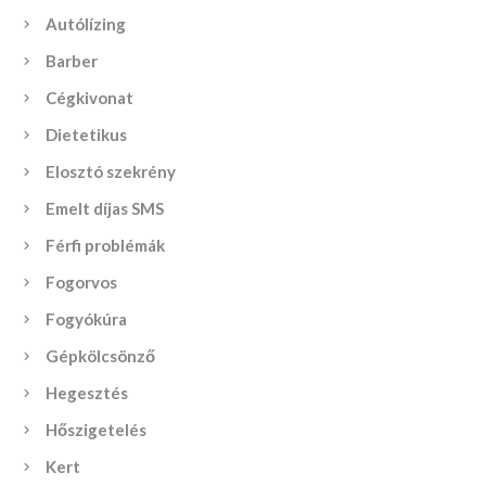
Autólízing
Barber
Cégkivonat
Dietetikus
Elosztó szekrény
Emelt díjas SMS
Férfi problémák
Fogorvos
Fogyókúra
Gépkölcsönző
Hegesztés
Hőszigetelés
Kert