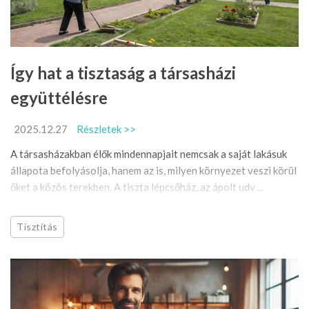
Így hat a tisztaság a társasházi
együttélésre
2025.12.27
Részletek >>
A társasházakban élők mindennapjait nemcsak a saját lakásuk
állapota befolyásolja, hanem az is, milyen környezet veszi körül
őket a közös terekben. A tiszta lépcsőház, az ápolt udv ...
Tisztítás