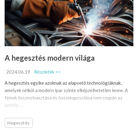
A hegesztés modern világa
2024.06.19
Részletek >>
A hegesztés egyike azoknak az alapvető technológiáknak,
amelyek nélkül a modern ipar szinte elképzelhetetlen lenne. A
fémek összeolvasztása és összekapcsolása nem csupán az
építőip ...
Hegesztés