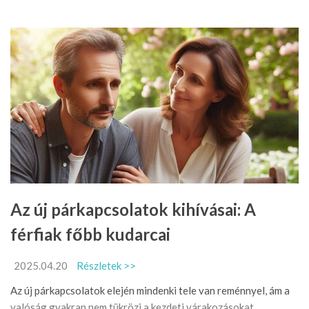
Az új párkapcsolatok kihívásai: A
férfiak főbb kudarcai
2025.04.20
Részletek >>
Az új párkapcsolatok elején mindenki tele van reménnyel, ám a
valóság gyakran nem tükrözi a kezdeti várakozásokat.