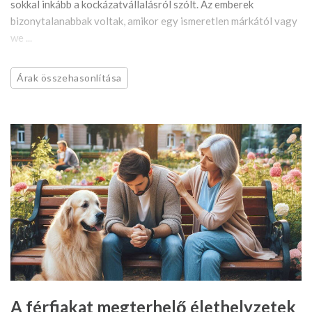
sokkal inkább a kockázatvállalásról szólt. Az emberek
bizonytalanabbak voltak, amikor egy ismeretlen márkától vagy
we ...
Árak összehasonlítása
A férfiakat megterhelő élethelyzetek