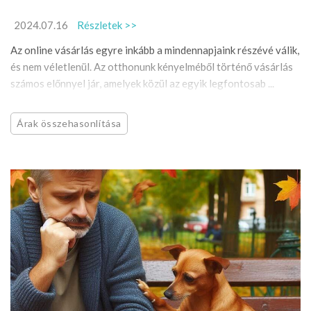
2024.07.16
Részletek >>
Az online vásárlás egyre inkább a mindennapjaink részévé válik,
és nem véletlenül. Az otthonunk kényelméből történő vásárlás
számos előnnyel jár, amelyek közül az egyik legfontosab ...
Árak összehasonlítása