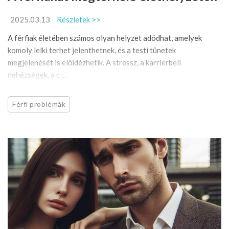
2025.03.13
Részletek >>
A férfiak életében számos olyan helyzet adódhat, amelyek
komoly lelki terhet jelenthetnek, és a testi tünetek
megjelenését is előidézhetik. A stressz, a karrierbeli
nehézségek, a c ...
Férfi problémák