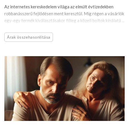
Az internetes kereskedelem világa az elmúlt évtizedekben
robbanásszerű fejlődésen ment keresztül. Míg régen a vásárlók
egy-egy termék kiválasztásakor főleg a közeli boltok kínálatá ...
Árak összehasonlítása