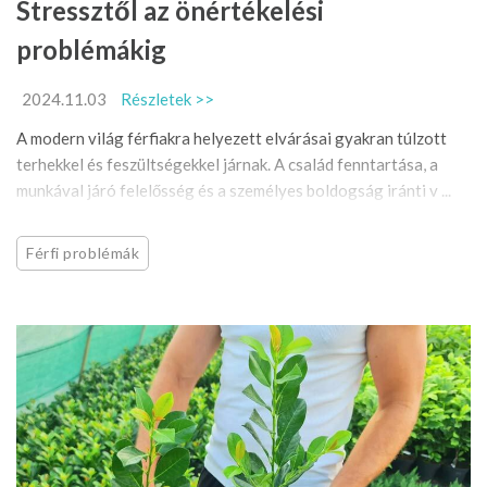
Stressztől az önértékelési
problémákig
2024.11.03
Részletek >>
A modern világ férfiakra helyezett elvárásai gyakran túlzott
terhekkel és feszültségekkel járnak. A család fenntartása, a
munkával járó felelősség és a személyes boldogság iránti v ...
Férfi problémák