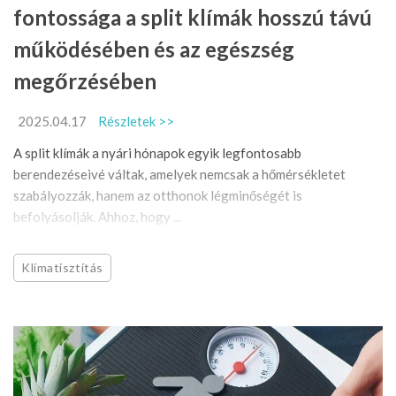
fontossága a split klímák hosszú távú
működésében és az egészség
megőrzésében
2025.04.17
Részletek >>
A split klímák a nyári hónapok egyik legfontosabb
berendezéseivé váltak, amelyek nemcsak a hőmérsékletet
szabályozzák, hanem az otthonok légminőségét is
befolyásolják. Ahhoz, hogy ...
Klímatisztítás