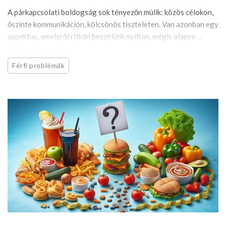
A párkapcsolati boldogság sok tényezőn múlik: közös célokon,
őszinte kommunikáción, kölcsönös tiszteleten. Van azonban egy
aspektus, amelyről ritkán beszélünk nyíltan, mégis alapve ...
Férfi problémák