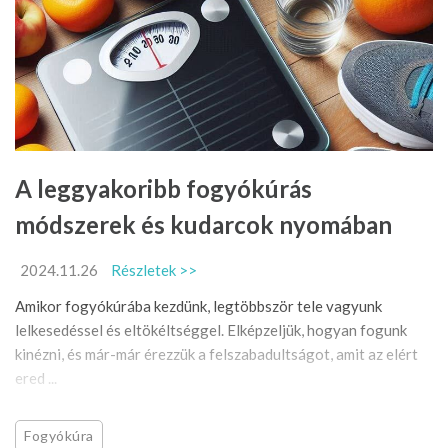
A leggyakoribb fogyókúrás
módszerek és kudarcok nyomában
2024.11.26
Részletek >>
Amikor fogyókúrába kezdünk, legtöbbször tele vagyunk
lelkesedéssel és eltökéltséggel. Elképzeljük, hogyan fogunk
kinézni, és már-már érezzük a felszabadultságot, amit az elért
ered ...
Fogyókúra