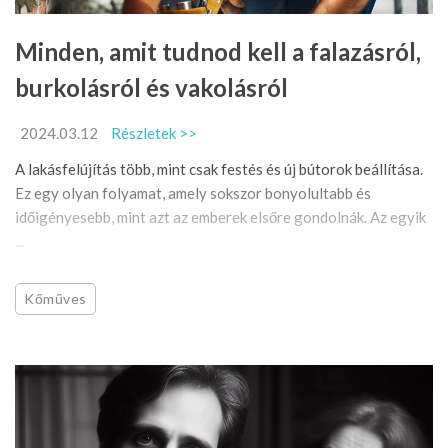
Minden, amit tudnod kell a falazásról,
burkolásról és vakolásról
2024.03.12
Részletek >>
A lakásfelújítás több, mint csak festés és új bútorok beállítása.
Ez egy olyan folyamat, amely sokszor bonyolultabb és
időigényesebb, mint azt az emberek elsőre gondolnák. Az egyik
...
Kőműves