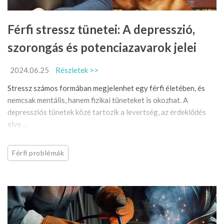
Férfi stressz tünetei: A depresszió,
szorongás és potenciazavarok jelei
2024.06.25
Részletek >>
Stressz számos formában megjelenhet egy férfi életében, és
nemcsak mentális, hanem fizikai tüneteket is okozhat. A
depressziós tünetek közé tartozik a levertség, az érdeklődés
elve ...
Férfi problémák