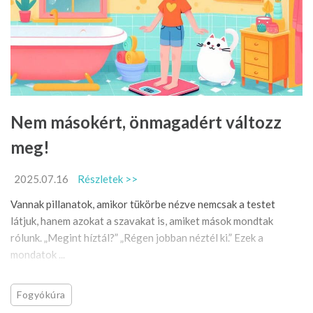
Nem másokért, önmagadért változz
meg!
2025.07.16
Részletek >>
Vannak pillanatok, amikor tükörbe nézve nemcsak a testet
látjuk, hanem azokat a szavakat is, amiket mások mondtak
rólunk. „Megint híztál?” „Régen jobban néztél ki.” Ezek a
mondatok ...
Fogyókúra