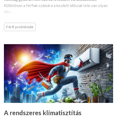
Különösen a férfiak számára a kezdeti időszak tele van olyan
kihí ...
Férfi problémák
A rendszeres klímatisztítás