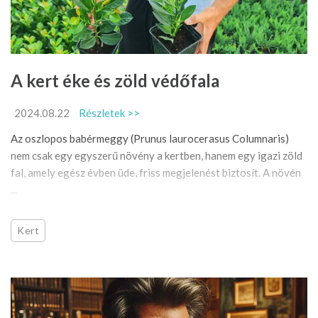
A kert éke és zöld védőfala
2024.08.22
Részletek >>
Az oszlopos babérmeggy (Prunus laurocerasus Columnaris)
nem csak egy egyszerű növény a kertben, hanem egy igazi zöld
fal, amely egész évben üde, friss megjelenést biztosít. A növén
...
Kert