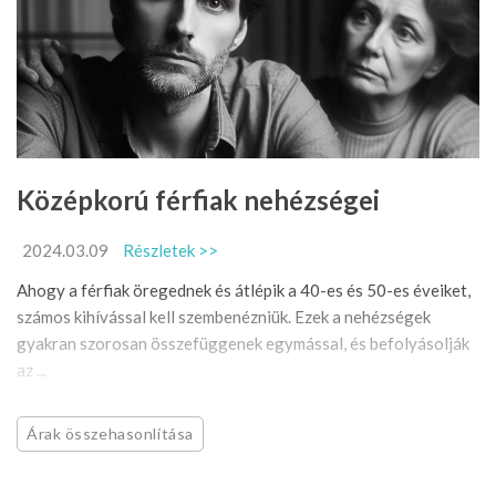
Középkorú férfiak nehézségei
2024.03.09
Részletek >>
Ahogy a férfiak öregednek és átlépik a 40-es és 50-es éveiket,
számos kihívással kell szembenézniük. Ezek a nehézségek
gyakran szorosan összefüggenek egymással, és befolyásolják
az ...
Árak összehasonlítása