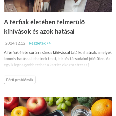
A férfiak életében felmerülő
kihívások és azok hatásai
2024.12.12
Részletek >>
A férfiak élete során számos kihívással találkozhatnak, amelyek
komoly hatással lehetnek testi, lelki és társadalmi jólétükre. Az
egyik legnagyobb terhet a karrier okozta stressz j ...
Férfi problémák