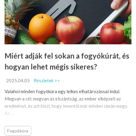
Miért adják fel sokan a fogyókúrát, és
hogyan lehet mégis sikeres?
2025.04.05
Részletek >>
Valahol minden fogyókúra egy lelkes elhatározással indul.
Megvan a cél, megvan az elszántság, az ember elképzeli az
eredményt, és azt hiszi, hogy innentől már minden simán megy.
Az ...
Fogyókúra