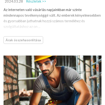
2024.03.28
Részletek >>
Az interneten való vásárlás napjainkban már szinte
mindennapos tevékenységgé vált. Az emberek kényelmesebben
és gyorsabban juthatnak hozzá számos termékhez és
szolgáltatáshoz az on ...
Árak összehasonlítása