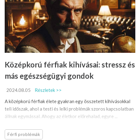
Középkorú férfiak kihívásai: stressz és
más egészségügyi gondok
2024.08.05
Részletek >>
A középkorú férfiak élete gyakran egy összetett kihívásokkal
teli időszak, ahol a testi és lelki problémák szoros kapcsolatban
állnak egymással. Ahogy az életkor előrehalad, egyre ...
Férfi problémák