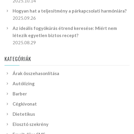
2025.10.14
Hogyan hat a teljesítmény a párkapcsolati harmóniára?
2025.09.26
Az ideális fogyókúrás étrend keresése: Miért nem
létezik egyetlen biztos recept?
2025.08.29
KATEGÓRIÁK
Árak összehasonlítása
Autólízing
Barber
Cégkivonat
Dietetikus
Elosztó szekrény