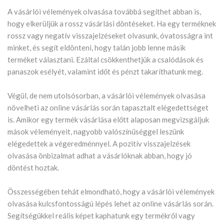
A vásárlói vélemények olvasása továbbá segíthet abban is,
hogy elkerüljük a rossz vásárlási döntéseket. Ha egy terméknek
rossz vagy negatív visszajelzéseket olvasunk, óvatosságra int
minket, és segít eldönteni, hogy talán jobb lenne másik
terméket választani. Ezáltal csökkenthetjük a csalódások és
panaszok esélyét, valamint időt és pénzt takaríthatunk meg.
Végül, de nem utolsósorban, a vásárlói vélemények olvasása
növelheti az online vásárlás során tapasztalt elégedettséget
is. Amikor egy termék vásárlása előtt alaposan megvizsgáljuk
mások véleményeit, nagyobb valószínűséggel leszünk
elégedettek a végeredménnyel. A pozitív visszajelzések
olvasása önbizalmat adhat a vásárlóknak abban, hogy jó
döntést hoztak.
Összességében tehát elmondható, hogy a vásárlói vélemények
olvasása kulcsfontosságú lépés lehet az online vásárlás során.
Segítségükkel reális képet kaphatunk egy termékről vagy