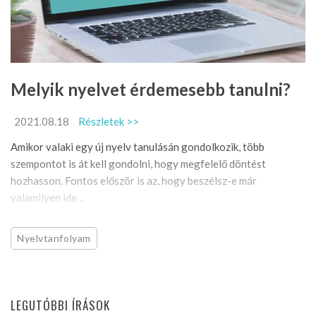
Melyik nyelvet érdemesebb tanulni?
2021.08.18
Részletek >>
Amikor valaki egy új nyelv tanulásán gondolkozik, több
szempontot is át kell gondolni, hogy megfelelő döntést
hozhasson. Fontos először is az, hogy beszélsz-e már
valamilyen ide ...
Nyelvtanfolyam
LEGUTÓBBI ÍRÁSOK