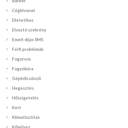
Barber
Cégkivonat
Dietetikus
Elosztó szekrény
Emelt díjas SMS
Férfi problémák
Fogorvos
Fogyókúra
Gépkölcsönző
Hegesztés
Hőszigetelés
Kert
Klímatisztítás
Kőműves