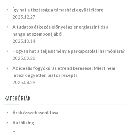
Így hat a tisztaság a társasházi együttélésre
2025.12.27
A tudatos étkezés előnyei az energiaszint és a
hangulat szempontjából
2025.10.14
Hogyan hat a teljesítmény a párkapcsolati harmóniára?
2025.09.26
Az ideális fogyókúrás étrend keresése: Miért nem
létezik egyetlen biztos recept?
2025.08.29
KATEGÓRIÁK
Árak összehasonlítása
Autólízing