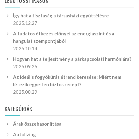
LEGUTÓBBI ÍRÁSOK
Így hat a tisztaság a társasházi együttélésre
2025.12.27
A tudatos étkezés előnyei az energiaszint és a
hangulat szempontjából
2025.10.14
Hogyan hat a teljesítmény a párkapcsolati harmóniára?
2025.09.26
Az ideális fogyókúrás étrend keresése: Miért nem
létezik egyetlen biztos recept?
2025.08.29
KATEGÓRIÁK
Árak összehasonlítása
Autólízing