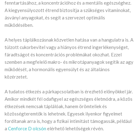
fenntartásához, a koncentrációhoz és a mentális egészséghez.
A kiegyensúlyozott étrend biztosítja a szükséges vitaminokat,
ásványi anyagokat, és segít a szervezet optimális
működésében.
A helyes táplálkozásnak közvetlen hatása van a hangulatra is. A
túlzott cukorbevitel vagy a hiányos étrend ingerlékenységet,
fáradtságot és koncentrációs problémákat okozhat. Ezzel
szemben a megfelelő makro- és mikrotápanyagok segítik az agy
működését, a hormonális egyensúlyt és az általános
közérzetet.
A tudatos étkezés a párkapcsolatban is érezhető előnyökkel jár.
Amikor mindkét fél odafigyel az egészséges életmódra, a közös
étkezések nemcsak táplálóak, hanem örömteliek és
közösségteremtők is lehetnek. Egyesek ilyenkor figyelmet
fordítanak arra is, hogy a fizikai intimitást támogassák, például
a
Cenforce D olcsón
elérhető lehetőségek révén.