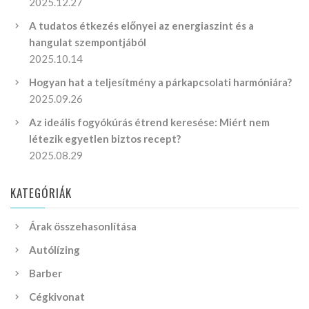
2025.12.27
A tudatos étkezés előnyei az energiaszint és a
hangulat szempontjából
2025.10.14
Hogyan hat a teljesítmény a párkapcsolati harmóniára?
2025.09.26
Az ideális fogyókúrás étrend keresése: Miért nem
létezik egyetlen biztos recept?
2025.08.29
KATEGÓRIÁK
Árak összehasonlítása
Autólízing
Barber
Cégkivonat