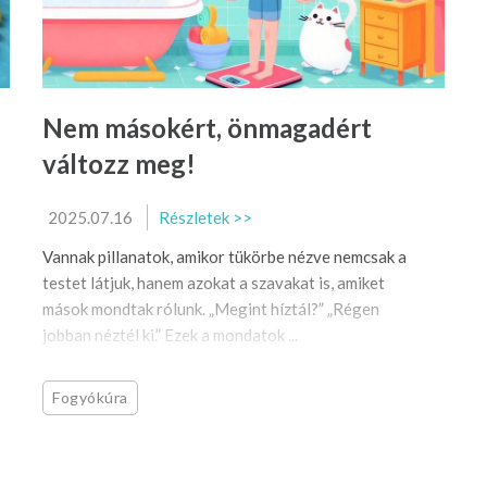
Nem másokért, önmagadért
változz meg!
2025.07.16
Részletek >>
Vannak pillanatok, amikor tükörbe nézve nemcsak a
testet látjuk, hanem azokat a szavakat is, amiket
mások mondtak rólunk. „Megint híztál?” „Régen
jobban néztél ki.” Ezek a mondatok ...
Fogyókúra