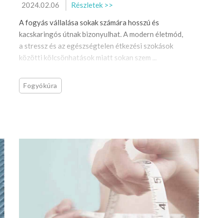
2024.02.06
Részletek >>
A fogyás vállalása sokak számára hosszú és
kacskaringós útnak bizonyulhat. A modern életmód,
a stressz és az egészségtelen étkezési szokások
közötti kölcsönhatások miatt sokan szem ...
Fogyókúra