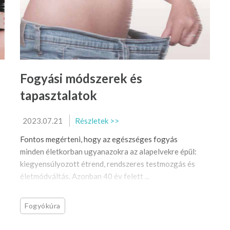
Fogyási módszerek és
tapasztalatok
2023.07.21
Részletek >>
Fontos megérteni, hogy az egészséges fogyás
minden életkorban ugyanazokra az alapelvekre épül:
kiegyensúlyozott étrend, rendszeres testmozgás és
életmódváltás. Azonban 40 év felett ...
Fogyókúra