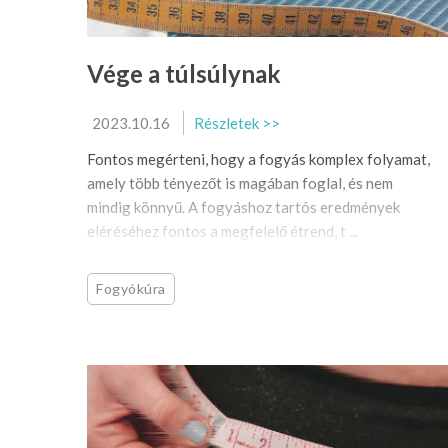
Vége a túlsúlynak
2023.10.16
Részletek >>
Fontos megérteni, hogy a fogyás komplex folyamat,
amely több tényezőt is magában foglal, és nem
mindig könnyű. A fogyáshoz tartós eredmények
eléréséhez fontos a megfelelő étrend, t ...
Fogyókúra