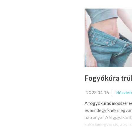
Fogyókúra tr
2023.04.16
Részlet
A fogyókúrás módszerek 
és mindegyiknek megvan
hátrányai. A leggyakori
kalóriamegvonás, a zsíré