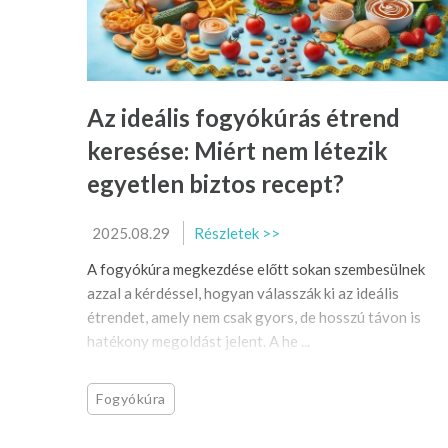
Az ideális fogyókúrás étrend
keresése: Miért nem létezik
egyetlen biztos recept?
2025.08.29
Részletek >>
A fogyókúra megkezdése előtt sokan szembesülnek
azzal a kérdéssel, hogyan válasszák ki az ideális
étrendet, amely nem csak gyors, de hosszú távon is
hatékony megoldást jelent. A he ...
Fogyókúra