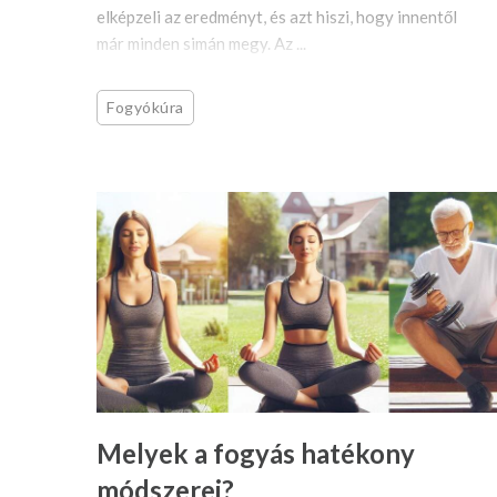
elképzeli az eredményt, és azt hiszi, hogy innentől
már minden simán megy. Az ...
Fogyókúra
Melyek a fogyás hatékony
módszerei?