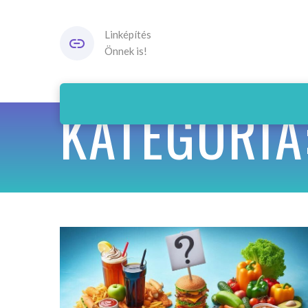
Linképítés
Önnek is!
KATEGÓRIA