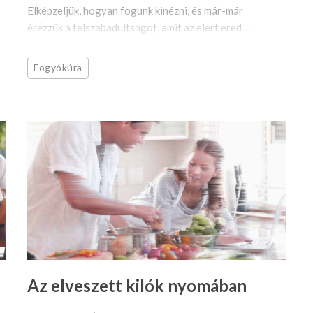
Elképzeljük, hogyan fogunk kinézni, és már-már
érezzük a felszabadultságot, amit az elért ered ...
Fogyókúra
Az elveszett kilók nyomában