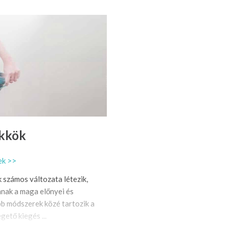
ükkök
ek >>
számos változata létezik,
nak a maga előnyei és
bb módszerek közé tartozik a
gető kiegés ...