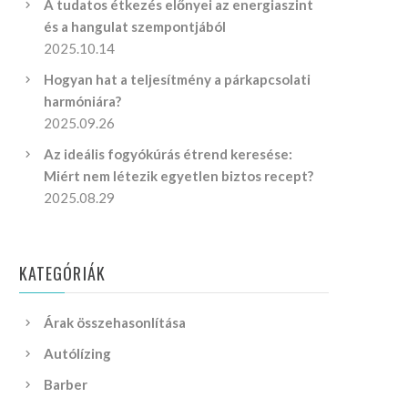
A tudatos étkezés előnyei az energiaszint
és a hangulat szempontjából
2025.10.14
Hogyan hat a teljesítmény a párkapcsolati
harmóniára?
2025.09.26
Az ideális fogyókúrás étrend keresése:
Miért nem létezik egyetlen biztos recept?
2025.08.29
KATEGÓRIÁK
Árak összehasonlítása
Autólízing
Barber