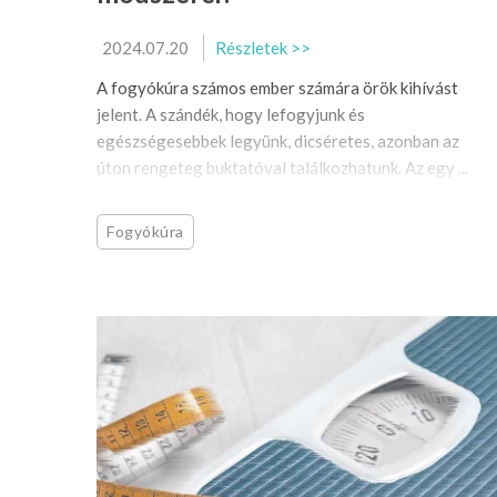
2024.07.20
Részletek >>
A fogyókúra számos ember számára örök kihívást
jelent. A szándék, hogy lefogyjunk és
egészségesebbek legyünk, dicséretes, azonban az
úton rengeteg buktatóval találkozhatunk. Az egy ...
Fogyókúra