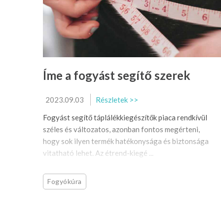
Íme a fogyást segítő szerek
2023.09.03
Részletek >>
Fogyást segítő táplálékkiegészítők piaca rendkívül
széles és változatos, azonban fontos megérteni,
hogy sok ilyen termék hatékonysága és biztonsága
vitatható lehet. Az étrend-kiegé ...
Fogyókúra