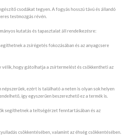
iegészítő csodákat tegyen. A fogyás hosszú távú és állandó
zeres testmozgás révén.
mányos kutatás és tapasztalat áll rendelkezésre:
 segíthetnek a zsírégetés fokozásában és az anyagcsere
 vélik, hogy gátolhatja a zsírtermelést és csökkentheti az
népszerűek, ezért is található a neten is olyan sok helyen
rendelhető, így egyszerűen beszerezhető ez a termék is.
ők segíthetnek a teltségérzet fenntartásában és az
gyulladás csökkentésében, valamint az éhség csökkentésében.