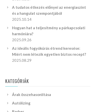
A tudatos étkezés előnyei az energiaszint
és a hangulat szempontjából
2025.10.14
Hogyan hat a teljesítmény a párkapcsolati
harmóniára?
2025.09.26
Az ideális fogyókúrás étrend keresése:
Miért nem létezik egyetlen biztos recept?
2025.08.29
KATEGÓRIÁK
Árak összehasonlítása
Autólízing
Barber