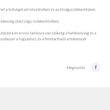
thet a teltségérzet növelésében és az étvágycsökkentésben.
az édesség utáni vágy csökkentésében.
kutatásra és orvosi tanácsra van szükség a hatékonyság és a
 csodaszer a fogyáshoz, és a fenntartható eredmények
Megosztás