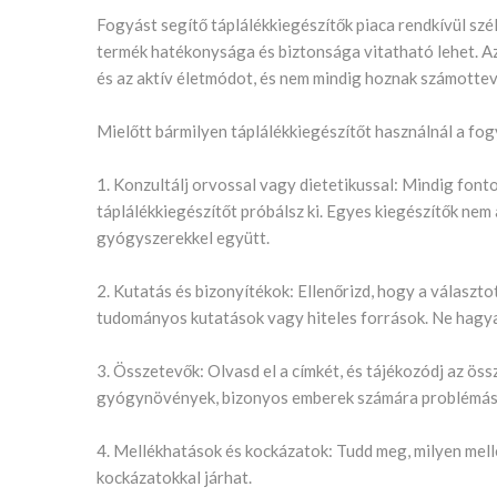
Fogyást segítő táplálékkiegészítők piaca rendkívül szé
termék hatékonysága és biztonsága vitatható lehet. Az
és az aktív életmódot, és nem mindig hoznak számotte
Mielőtt bármilyen táplálékkiegészítőt használnál a fog
1. Konzultálj orvossal vagy dietetikussal: Mindig fonto
táplálékkiegészítőt próbálsz ki. Egyes kiegészítők ne
gyógyszerekkel együtt.
2. Kutatás és bizonyítékok: Ellenőrizd, hogy a választ
tudományos kutatások vagy hiteles források. Ne hagya
3. Összetevők: Olvasd el a címkét, és tájékozódj az ös
gyógynövények, bizonyos emberek számára problémása
4. Mellékhatások és kockázatok: Tudd meg, milyen mell
kockázatokkal járhat.