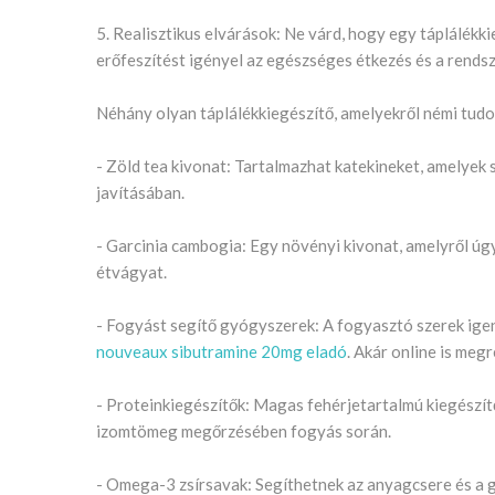
5. Realisztikus elvárások: Ne várd, hogy egy táplálékk
erőfeszítést igényel az egészséges étkezés és a rends
Néhány olyan táplálékkiegészítő, amelyekről némi tudo
- Zöld tea kivonat: Tartalmazhat katekineket, amelyek
javításában.
- Garcinia cambogia: Egy növényi kivonat, amelyről úgy
étvágyat.
- Fogyást segítő gyógyszerek: A fogyasztó szerek igen 
nouveaux sibutramine 20mg eladó
. Akár online is meg
- Proteinkiegészítők: Magas fehérjetartalmú kiegészít
izomtömeg megőrzésében fogyás során.
- Omega-3 zsírsavak: Segíthetnek az anyagcsere és a 