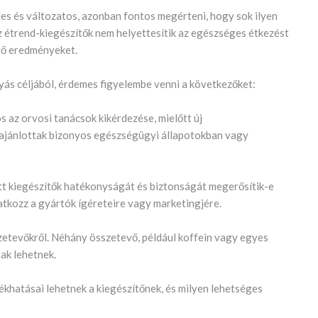
les és változatos, azonban fontos megérteni, hogy sok ilyen
 étrend-kiegészítők nem helyettesítik az egészséges étkezést
vő eredményeket.
yás céljából, érdemes figyelembe venni a következőket:
s az orvosi tanácsok kikérdezése, mielőtt új
m ajánlottak bizonyos egészségügyi állapotokban vagy
ott kiegészítők hatékonyságát és biztonságát megerősítik-e
tkozz a gyártók ígéreteire vagy marketingjére.
szetevőkről. Néhány összetevő, például koffein vagy egyes
k lehetnek.
ékhatásai lehetnek a kiegészítőnek, és milyen lehetséges