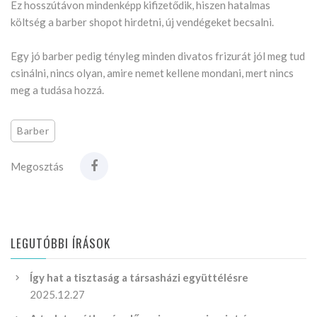
Ez hosszútávon mindenképp kifizetődik, hiszen hatalmas
költség a barber shopot hirdetni, új vendégeket becsalni.
Egy jó barber pedig tényleg minden divatos frizurát jól meg tud
csinálni, nincs olyan, amire nemet kellene mondani, mert nincs
meg a tudása hozzá.
Barber
Megosztás
LEGUTÓBBI ÍRÁSOK
Így hat a tisztaság a társasházi együttélésre
2025.12.27