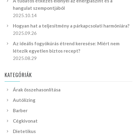
A tudatos étkezés előnyei az energiaszint és a
hangulat szempontjából
2025.10.14
Hogyan hat a teljesítmény a párkapcsolati harmóniára?
2025.09.26
Az ideális fogyókúrás étrend keresése: Miért nem
létezik egyetlen biztos recept?
2025.08.29
KATEGÓRIÁK
Árak összehasonlítása
Autólízing
Barber
Cégkivonat
Dietetikus