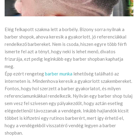
Elég felkapott szakma lett a borbély. Bizony sorra nyílnak a
barber shopok, ahova keresik a gyakorlott, jó referenciákkal
rendelkező barbereket. Nem is csoda, hiszen egyre több férfi
ismerte fel azt a tényt, hogy neki is lehet menő, divatos
frizurája, ezt pedig leginkább egy barber shopban kaphatja
meg.
Épp ezért rengeteg
barber munka
lehetőség található az
interneten is. Mindenhova keresik a gyakorlott szakembereket.
Fontos, hogy hol szerzett a barber gyakorlatot, és milyen
referenciamunkákkal rendelkezik. Nyilván egy barber shop tulaj
sem vesz fel szívesen egy pályakezdőt, hogy aztán esetleg
elégedetlenül távozzanak a vendégek. Inkább hajlandók kicsit
többet is kifizetni egy rutinos barberért, mert így érhető el,
hogy a vendégekből visszatérő vendég legyen a barber
shopban.