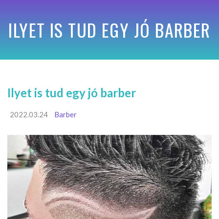
ILYET IS TUD EGY JÓ BARBER
Ilyet is tud egy jó barber
2022.03.24
Barber