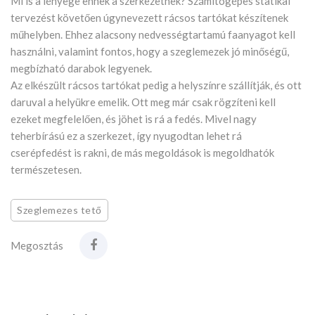
Mi is a lényege ennek a szerkezetnek? Számítógépes statikai
tervezést követően úgynevezett rácsos tartókat készítenek
műhelyben. Ehhez alacsony nedvességtartamú faanyagot kell
használni, valamint fontos, hogy a szeglemezek jó minőségű,
megbízható darabok legyenek.
Az elkészült rácsos tartókat pedig a helyszínre szállítják, és ott
daruval a helyükre emelik. Ott meg már csak rögzíteni kell
ezeket megfelelően, és jöhet is rá a fedés. Mivel nagy
teherbírású ez a szerkezet, így nyugodtan lehet rá
cserépfedést is rakni, de más megoldások is megoldhatók
természetesen.
Szeglemezes tető
Megosztás