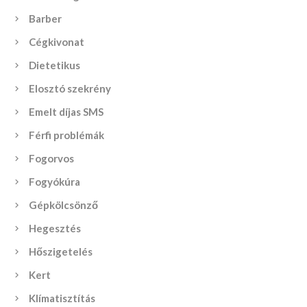
Barber
Cégkivonat
Dietetikus
Elosztó szekrény
Emelt díjas SMS
Férfi problémák
Fogorvos
Fogyókúra
Gépkölcsönző
Hegesztés
Hőszigetelés
Kert
Klímatisztítás