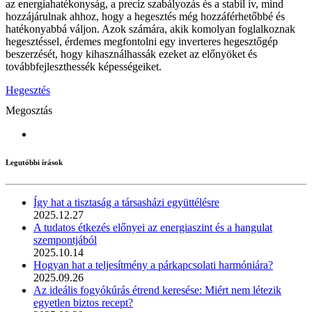
az energiahatékonyság, a precíz szabályozás és a stabil ív, mind
hozzájárulnak ahhoz, hogy a hegesztés még hozzáférhetőbbé és
hatékonyabbá váljon. Azok számára, akik komolyan foglalkoznak
hegesztéssel, érdemes megfontolni egy inverteres hegesztőgép
beszerzését, hogy kihasználhassák ezeket az előnyöket és
továbbfejleszthessék képességeiket.
Hegesztés
Megosztás
Legutóbbi írások
Így hat a tisztaság a társasházi együttélésre
2025.12.27
A tudatos étkezés előnyei az energiaszint és a hangulat
szempontjából
2025.10.14
Hogyan hat a teljesítmény a párkapcsolati harmóniára?
2025.09.26
Az ideális fogyókúrás étrend keresése: Miért nem létezik
egyetlen biztos recept?