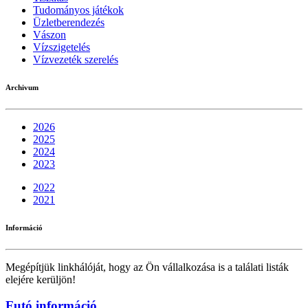
Tudományos játékok
Üzletberendezés
Vászon
Vízszigetelés
Vízvezeték szerelés
Archivum
2026
2025
2024
2023
2022
2021
Információ
Megépítjük linkhálóját, hogy az Ön vállalkozása is a találati listák
elejére kerüljön!
Futó információ