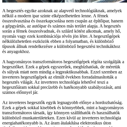
A hegesztés egyike azoknak az alapvető technológiáknak, amelyek
nélkül a modern ipar szinte elképzelhetetlen lenne. A fémek
összeolvasztása és összekapcsolása nem csupán az építőipar, hanem
a gépgyártás, az autóipar és számos más terület alapja. A hegesztés
során a fémek összeolvadnak, és szilárd kötést alkotnak, amely hő,
nyomás vagy ezek kombinációja révén jön létre. A hegesztőgépek
nélkülözhetetlen eszközök ebben a folyamatban, és különböző
típusok állnak rendelkezésre a különböző hegesztési technikákhoz
és anyagokhoz.
A hagyományos transzformátoros hegesztőgépek régóta szolgálják a
hegesztőket. Ezek a gépek egyszerűek, megbízhatóak, de méretük
és súlyuk miatt nem mindig a legpraktikusabbak. Ezzel szemben az
inverteres hegesztőgépek az elmúlt években forradalmasították a
hegesztés világát. Az inverteres technológia lehetővé teszi a
hegesztőáram sokkal precízebb és hatékonyabb szabályozását, ami
számos előnnyel jár.
Az inverteres hegesztők egyik legnagyobb előnye a hordozhatóság.
Ezek a gépek sokkal kisebbek és könnyebbek, mint a hagyományos
transzformátoros társaik, így könnyen szállíthatók és használhatók
különböző munkaterületeken. Ezen kívül az inverteres technológia
energiahatékonyabb is. Az áram átalakítása elektronikus úton