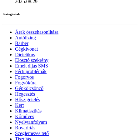
2025.08.29
Kategóriák
Árak összehasonlítása
Autólízing
Barber
Cégkivonat
Dietetikus
Elosztó szekrény
Emelt díjas SMS
Férfi problémák
Fogorvos
Fogyókúra
Gépkölcsönző
Hegesztés
Hőszigetelés
Kert
Klímatisztítás
Kőműves
Nyelvtanfolyam
Rovarirtás
Szeglemezes tető
Tisztítás