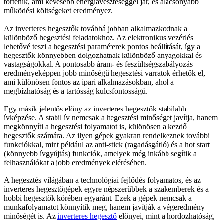
történik, ami kevesebb energiaveszteséggel jár, és alacsonyabb
működési költségeket eredményez.
Az inverteres hegesztők továbbá jobban alkalmazkodnak a
különböző hegesztési feladatokhoz. Az elektronikus vezérlés
lehetővé teszi a hegesztési paraméterek pontos beállítását, így a
hegesztők könnyebben dolgozhatnak különböző anyagokkal és
vastagságokkal. A pontosabb áram- és feszültségszabályozás
eredményeképpen jobb minőségű hegesztési varratok érhetők el,
ami különösen fontos az ipari alkalmazásokban, ahol a
megbízhatóság és a tartósság kulcsfontosságú.
Egy másik jelentős előny az inverteres hegesztők stabilabb
ívképzése. A stabil ív nemcsak a hegesztési minőséget javítja, hanem
megkönnyíti a hegesztési folyamatot is, különösen a kezdő
hegesztők számára. Az ilyen gépek gyakran rendelkeznek további
funkciókkal, mint például az anti-stick (ragadásgátló) és a hot start
(könnyebb ívgyújtás) funkciók, amelyek még inkább segítik a
felhasználókat a jobb eredmények elérésében.
A hegesztés világában a technológiai fejlődés folyamatos, és az
inverteres hegesztőgépek egyre népszerűbbek a szakemberek és a
hobbi hegesztők körében egyaránt. Ezek a gépek nemcsak a
munkafolyamatot könnyítik meg, hanem javítják a végeredmény
minőségét is. Az
inverteres hegesztő
előnyei, mint a hordozhatóság,